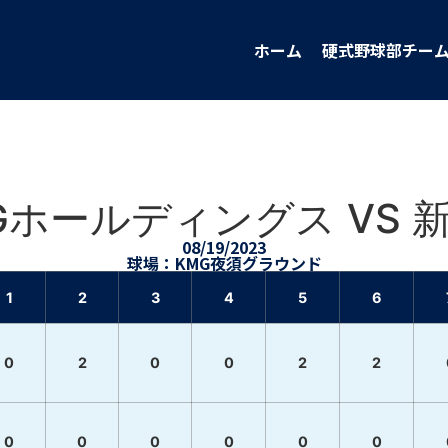
ホーム
硬式野球部チー
Gホールディングス VS 
08/19/2023
球場：KMG夜須グラウンド
1
2
3
4
5
6
0
2
0
0
2
2
0
0
0
0
0
0