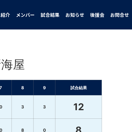
ム紹介
メンバー
試合結果
お知らせ
後援会
お問合せ
新海屋
7
8
9
試合結果
12
0
3
3
8
0
8
0