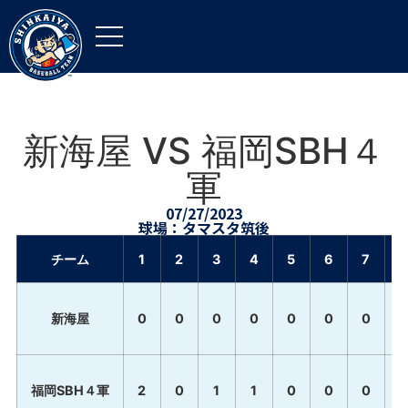
新海屋 VS 福岡SBH４
軍
07/27/2023
球場：タマスタ筑後
チーム
1
2
3
4
5
6
7
8
新海屋
0
0
0
0
0
0
0
0
福岡SBH４軍
2
0
1
1
0
0
0
0